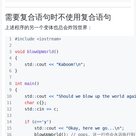
需要复合语句时不使用复合语句
上述程序的另一个变体也总会炸毁世界：
#include
<iostream>
void
blowUpWorld
()
{
std
::
cout
<<
"Kaboom!
\n
"
;
}
int
main
()
{
std
::
cout
<<
"Should we blow up the world aga
char
c
{};
std
::
cin
>>
c
;
if
(
c
==
'y'
)
std
::
cout
<<
"Okay, here we go...
\n
"
;
blowUpWorld
();