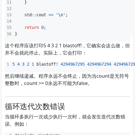
}
std
::
cout
<<
'\n'
;
return
0
;
}
这个程序应该打印5 4 3 2 1 blastoff!，它确实会这么做，但
并不会就此停止。实际上，它会打印：
5
4
3
2
1
blastoff
!
4294967295
4294967294
42949672
然后继续递减。程序永远不会终止，因为当count是无符号
整数时，count >= 0永远不可能为false。
循环迭代次数错误
当循环多执行一次或少执行一次时，就会发生迭代次数错
误。例如：