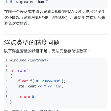
5
is
greater
than
7
在同一个表达式中混合逻辑OR和逻辑AND时，也可能发生
这种情况（逻辑AND优先于逻辑OR）。请使用显式括号来
避免这类错误。
浮点类型的精度问题
以下浮点变量的精度不足，无法完整存储该数字：
#include
<iostream>
int
main
()
{
float
f
{
0.123456789f
};
std
::
cout
<<
f
<<
'\n'
;
return
0
;
}