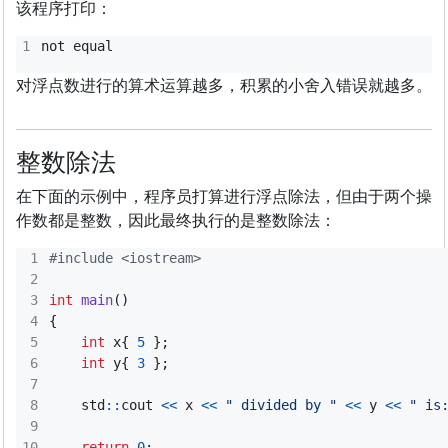
该程序打印：
not
equal
对浮点数进行的算术运算越多，积累的小舍入错误就越多。
整数除法
在下面的示例中，程序员打算进行浮点除法，但由于两个操
作数都是整数，因此最终执行的是整数除法：
#include
<iostream>
int
main
()
{
int
x
{
5
};
int
y
{
3
};
std
::
cout
<<
x
<<
" divided by "
<<
y
<<
" is
return
0
;