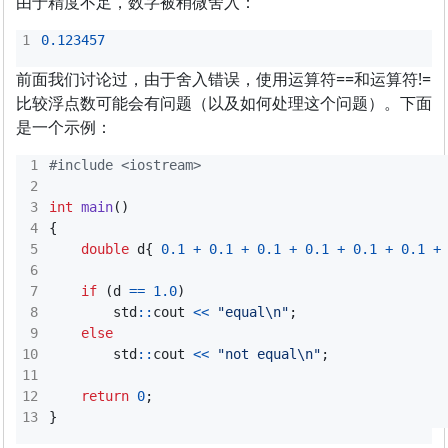
由于精度不足，数字被稍微舍入：
0.123457
前面我们讨论过，由于舍入错误，使用运算符==和运算符!=
比较浮点数可能会有问题（以及如何处理这个问题）。下面
是一个示例：
#include
<iostream>
int
main
()
{
double
d
{
0.1
+
0.1
+
0.1
+
0.1
+
0.1
+
0.1
+
if
(
d
==
1.0
)
std
::
cout
<<
"equal
\n
"
;
else
std
::
cout
<<
"not equal
\n
"
;
return
0
;
}