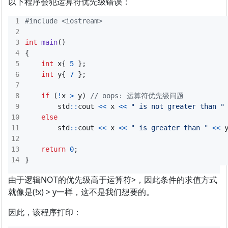
以下程序会犯运算符优先级错误：
#include
<iostream>
int
main
()
{
int
x
{
5
};
int
y
{
7
};
if
(
!
x
>
y
)
std
::
cout
<<
x
<<
" is not greater than "
else
std
::
cout
<<
x
<<
" is greater than "
<<
return
0
;
}
由于逻辑NOT的优先级高于运算符>，因此条件的求值方式
就像是(!x) > y一样，这不是我们想要的。
因此，该程序打印：