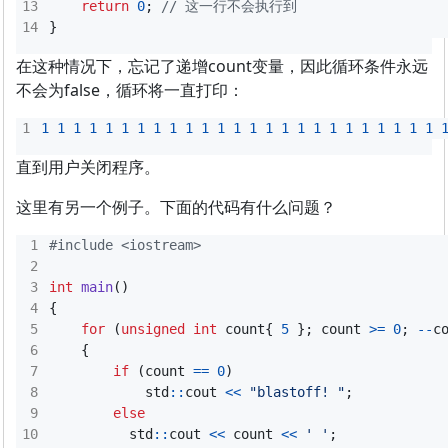
return
0
;
}
在这种情况下，忘记了递增count变量，因此循环条件永远
不会为false，循环将一直打印：
1
1
1
1
1
1
1
1
1
1
1
1
1
1
1
1
1
1
1
1
1
1
1
1
1
直到用户关闭程序。
这里有另一个例子。下面的代码有什么问题？
#include
<iostream>
int
main
()
{
for
(
unsigned
int
count
{
5
};
count
>=
0
;
--
c
{
if
(
count
==
0
)
std
::
cout
<<
"blastoff! "
;
else
std
::
cout
<<
count
<<
' '
;