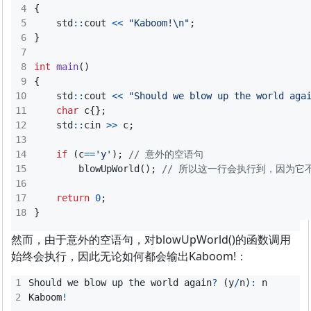
{
std
::
cout
<<
"Kaboom!
\n
"
;
}
int
main
()
{
std
::
cout
<<
"Should we blow up the world aga
char
c
{};
std
::
cin
>>
c
;
if
(
c
==
'y'
);
blowUpWorld
();
return
0
;
}
然而，由于意外的空语句，对blowUpWorld()的函数调用
始终会执行，因此无论如何都会输出Kaboom!：
Should
we
blow
up
the
world
again
?
(
y
/
n
)
:
n
Kaboom
!