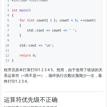
#include
<iostream>
int
main
()
{
for
(
int
count
{
1
};
count
<
5
;
++
count
)
{
std
::
cout
<<
count
<<
' '
;
}
std
::
cout
<<
'\n'
;
return
0
;
}
程序员原本打算打印1 2 3 4 5。然而，由于使用了错误的关
系运算符（<而不是<=），循环执行次数比预期少一次，最
终打印1 2 3 4。
运算符优先级不正确