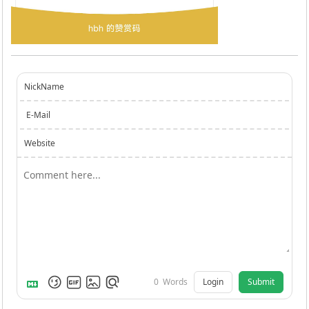
NickName
E-Mail
Website
Login
Submit
0
Words