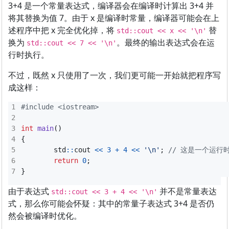
3+4 是一个常量表达式，编译器会在编译时计算出 3+4 并
将其替换为值 7。由于 x 是编译时常量，编译器可能会在上
述程序中把 x 完全优化掉，将
替
std::cout << x << '\n'
换为
。最终的输出表达式会在运
std::cout << 7 << '\n'
行时执行。
不过，既然 x 只使用了一次，我们更可能一开始就把程序写
成这样：
#include
<iostream>
int
main
()
{
std
::
cout
<<
3
+
4
<<
'\n'
;
return
0
;
}
由于表达式
并不是常量表达
std::cout << 3 + 4 << '\n'
式，那么你可能会怀疑：其中的常量子表达式 3+4 是否仍
然会被编译时优化。