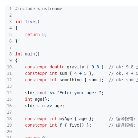
#include
<iostream>
int
five
()
{
return
5
;
}
int
main
()
{
constexpr
double
gravity
{
9.8
};
constexpr
int
sum
{
4
+
5
};
constexpr
int
something
{
sum
};
std
::
cout
<<
"Enter your age: "
;
int
age
{};
std
::
cin
>>
age
;
constexpr
int
myAge
{
age
};
constexpr
int
f
{
five
()
};