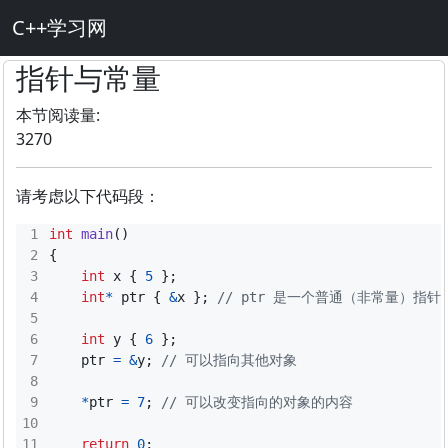
C++学习网
指针与常量
本节阅读量:
3270
请考虑以下代码段：
int
main
()
{
int
x
{
5
};
int
*
ptr
{
&
x
};
int
y
{
6
};
ptr
=
&
y
;
*
ptr
=
7
;
return
0
;