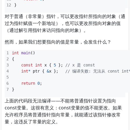
}
对于普通（非常量）指针，可以更改指针所指向的对象（通
过为指针赋值一个新地址），也可以更改所指向对象的值
（通过解引用指针来访问指向的对象）。
然而，如果我们想要指向的值是常量，会发生什么？
int
main
()
{
const
int
x
{
5
};
int
*
ptr
{
&
x
};
return
0
;
}
上面的代码段无法编译——不能将普通指针设置为指向
const变量。这很有意义：const变量的值不能更改。如果
允许程序员将普通指针指向常量，就能通过该指针修改常
量，这违反了常量的定义。