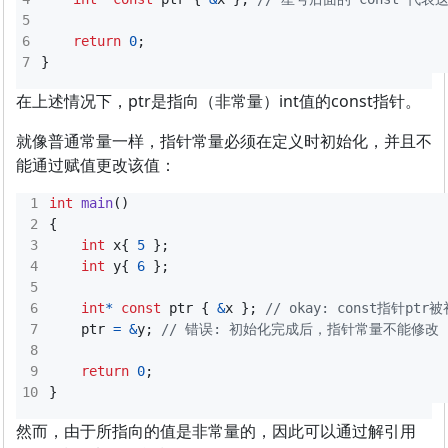
return
0
;
}
在上述情况下，ptr是指向（非常量）int值的const指针。
就像普通常量一样，指针常量必须在定义时初始化，并且不
能通过赋值更改该值：
int
main
()
{
int
x
{
5
};
int
y
{
6
};
int
*
const
ptr
{
&
x
};
ptr
=
&
y
;
return
0
;
}
然而，由于所指向的值是非常量的，因此可以通过解引用