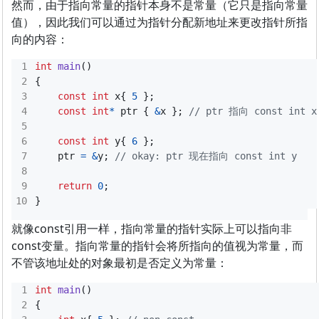
然而，由于指向常量的指针本身不是常量（它只是指向常量
值），因此我们可以通过为指针分配新地址来更改指针所指
向的内容：
int
main
()
{
const
int
x
{
5
};
const
int
*
ptr
{
&
x
};
const
int
y
{
6
};
ptr
=
&
y
;
return
0
;
}
就像const引用一样，指向常量的指针实际上可以指向非
const变量。指向常量的指针会将所指向的值视为常量，而
不管该地址处的对象最初是否定义为常量：
int
main
()
{