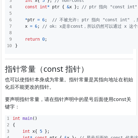
int
x
{
5
};
const
int
*
ptr
{
&
x
};
*
ptr
=
6
;
x
=
6
;
return
0
;
}
指针常量（const 指针）
也可以使指针本身成为常量。指针常量是其指向地址在初始
化后不能更改的指针。
要声明指针常量，请在指针声明中的星号后面使用const关
键字：
int
main
()
{
int
x
{
5
};
int
*
const
ptr
{
&
x
};