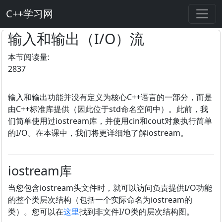
C++学习网
输入和输出（I/O）流
本节阅读量:
2837
输入和输出功能并没有定义为核心C++语言的一部分，而是
由C++标准库提供（因此位于std命名空间中）。此前，我
们简单使用过iostream库，并使用cin和cout对象执行简单
的I/O。在本课中，我们将更详细地了解iostream。
iostream库
当您包含iostream头文件时，就可以访问负责提供I/O功能
的整个类层次结构（包括一个实际命名为iostream的
类）。您可以在
这里
找到非文件I/O类的层次结构图。