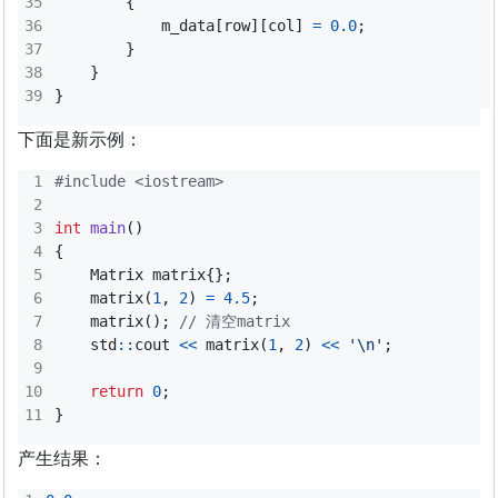
{
m_data
[
row
][
col
]
=
0.0
;
}
}
}
下面是新示例：
#include
<iostream>
int
main
()
{
Matrix
matrix
{};
matrix
(
1
,
2
)
=
4.5
;
matrix
();
std
::
cout
<<
matrix
(
1
,
2
)
<<
'\n'
;
return
0
;
}
产生结果：