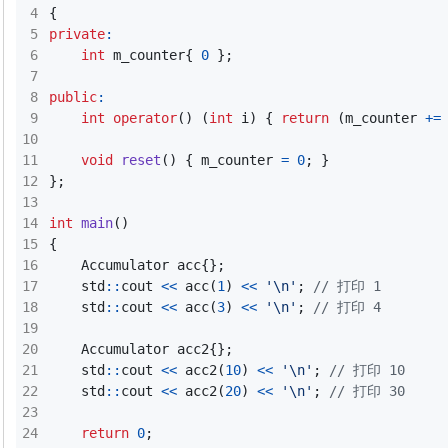
{
private
:
int
m_counter
{
0
};
public
:
int
operator
()
(
int
i
)
{
return
(
m_counter
+=
void
reset
()
{
m_counter
=
0
;
}
};
int
main
()
{
Accumulator
acc
{};
std
::
cout
<<
acc
(
1
)
<<
'\n'
;
std
::
cout
<<
acc
(
3
)
<<
'\n'
;
Accumulator
acc2
{};
std
::
cout
<<
acc2
(
10
)
<<
'\n'
;
std
::
cout
<<
acc2
(
20
)
<<
'\n'
;
return
0
;