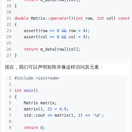
}
double
Matrix
::
operator
()(
int
row
,
int
col
)
const
{
assert
(
row
>=
0
&&
row
<
4
);
assert
(
col
>=
0
&&
col
<
4
);
return
m_data
[
row
][
col
];
}
现在，我们可以声明矩阵并像这样访问其元素：
#include
<iostream>
int
main
()
{
Matrix
matrix
;
matrix
(
1
,
2
)
=
4.5
;
std
::
cout
<<
matrix
(
1
,
2
)
<<
'\n'
;
return
0
;