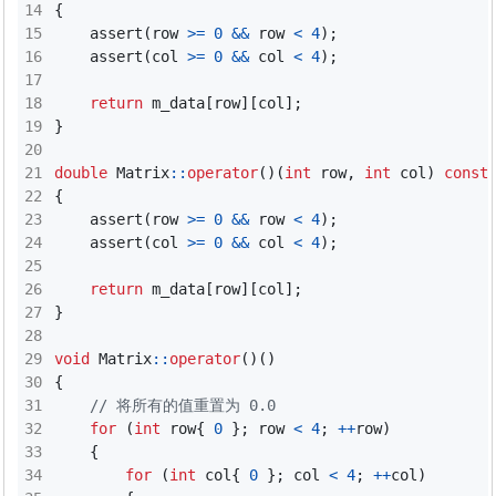
{
assert
(
row
>=
0
&&
row
<
4
);
assert
(
col
>=
0
&&
col
<
4
);
return
m_data
[
row
][
col
];
}
double
Matrix
::
operator
()(
int
row
,
int
col
)
const
{
assert
(
row
>=
0
&&
row
<
4
);
assert
(
col
>=
0
&&
col
<
4
);
return
m_data
[
row
][
col
];
}
void
Matrix
::
operator
()()
{
for
(
int
row
{
0
};
row
<
4
;
++
row
)
{
for
(
int
col
{
0
};
col
<
4
;
++
col
)