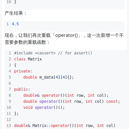
}
产生结果：
4.5
现在，让我们再次重载「operator()」，这一次新增一个不
需要参数的重载函数：
#include
<cassert>
class
Matrix
{
private
:
double
m_data
[
4
][
4
]{};
public
:
double
&
operator
()(
int
row
,
int
col
);
double
operator
()(
int
row
,
int
col
)
const
;
void
operator
()();
};
double
&
Matrix
::
operator
()(
int
row
,
int
col
)