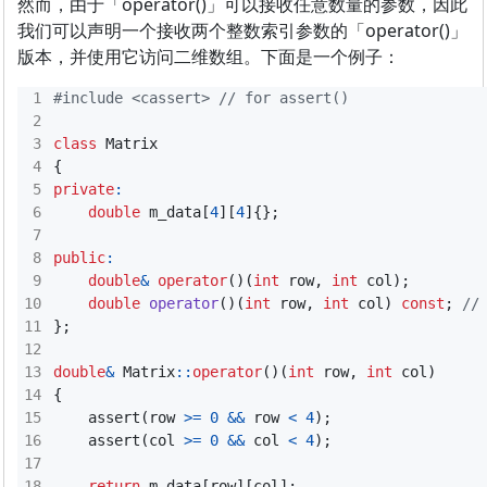
然而，由于「operator()」可以接收任意数量的参数，因此
我们可以声明一个接收两个整数索引参数的「operator()」
版本，并使用它访问二维数组。下面是一个例子：
#include
<cassert>
class
Matrix
{
private
:
double
m_data
[
4
][
4
]{};
public
:
double
&
operator
()(
int
row
,
int
col
);
double
operator
()(
int
row
,
int
col
)
const
;
};
double
&
Matrix
::
operator
()(
int
row
,
int
col
)
{
assert
(
row
>=
0
&&
row
<
4
);
assert
(
col
>=
0
&&
col
<
4
);
return
m_data
[
row
][
col
];