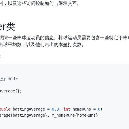
制，以及这些访问控制如何与继承交互。
yer类
跟踪一些棒球运动员的信息。棒球运动员需要包含一些特定于棒
击球平均数，以及他们击出的本垒打次数。
：
Average
{};
;
ouble
battingAverage
=
0.0
,
int
homeRuns
=
0
)
erage
{
battingAverage
},
m_homeRuns
{
homeRuns
}