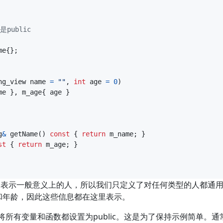
me
{};
ng_view
name
=
""
,
int
age
=
0
)
me
},
m_age
{
age
}
g
&
getName
()
const
{
return
m_name
;
}
st
{
return
m_age
;
}
设计为表示一般意义上的人，所以我们只定义了对任何类型的人都通
和年龄，因此这些信息都在这里表示。
所有变量和函数都设置为public。这是为了保持示例简单。