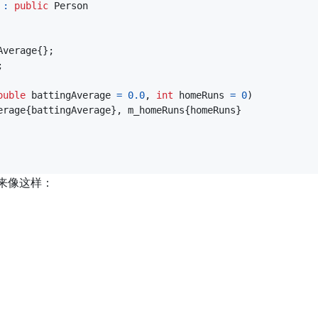
:
public
Person
Average
{};
;
ouble
battingAverage
=
0.0
,
int
homeRuns
=
0
)
erage
{
battingAverage
},
m_homeRuns
{
homeRuns
}
来像这样：