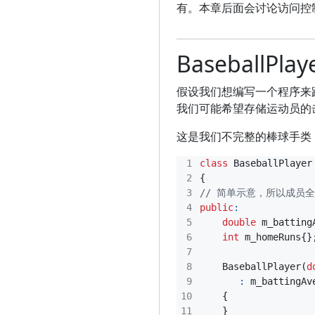
有。本章后面会讨论访问控
BaseballPla
假设我们想编写一个程序来
我们可能希望存储运动员的
这是我们不完整的棒球手类
class
BaseballPlayer
{
public
:
double
m_batting
int
m_homeRuns
{}
BaseballPlayer
(
d
:
m_battingAv
{
}