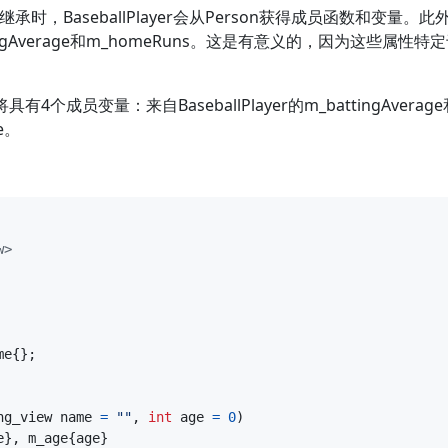
rson继承时，BaseballPlayer会从Person获得成员函数和变量。此外
ingAverage和m_homeRuns。这是有意义的，因为这些属
象将具有4个成员变量：来自BaseballPlayer的m_battingAver
e。
w>
me
{};
ng_view
name
=
""
,
int
age
=
0
)
e
},
m_age
{
age
}