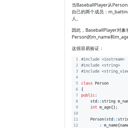
当BaseballPlayer从Pe
自己的两个成员：m_batt
人。
因此，BaseballPlayer对
Person的m_name和m_ag
这很容易验证：
#include
<iostream>
#include
<string>
#include
<string_vie
class
Person
{
public
:
std
::
string
m_na
int
m_age
{};
Person
(
std
::
stri
:
m_name
{
nam