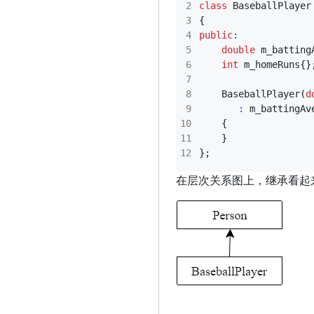
class
BaseballPlayer
{
public
:
double
m_batting
int
m_homeRuns
{}
BaseballPlayer
(
d
:
m_battingAv
{
}
};
在层次关系图上，继承看起