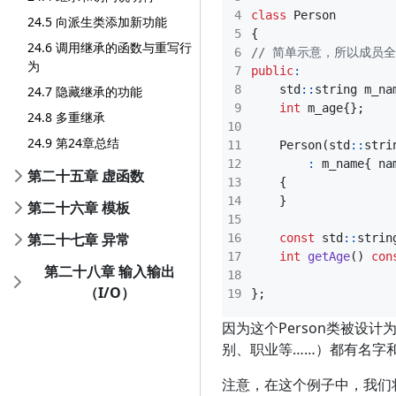
class
Person
24.5 向派生类添加新功能
{
24.6 调用继承的函数与重写行
为
public
:
std
::
string
m_na
24.7 隐藏继承的功能
int
m_age
{};
24.8 多重继承
24.9 第24章总结
Person
(
std
::
stri
:
m_name
{
na
第二十五章 虚函数
{
}
第二十六章 模板
第二十七章 异常
const
std
::
strin
int
getAge
()
con
第二十八章 输入输出
（I/O）
};
因为这个Person类被
别、职业等……）都有名字
注意，在这个例子中，我们将