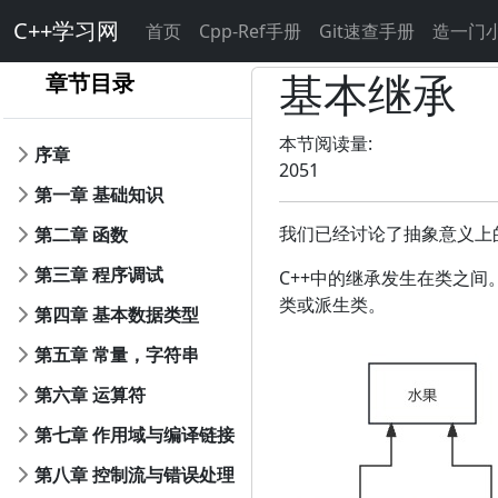
C++学习网
首页
Cpp-Ref手册
Git速查手册
造一门
基本继承
章节目录
本节阅读量:
序章
2051
第一章 基础知识
我们已经讨论了抽象意义上
第二章 函数
第三章 程序调试
C++中的继承发生在类之间
类或派生类。
第四章 基本数据类型
第五章 常量，字符串
第六章 运算符
第七章 作用域与编译链接
第八章 控制流与错误处理